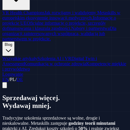
VR Health Champions
Jak rozwijamy i walidujemy Metaskills w
europejskim ekosystemie innowacji medycznych.
Informacje o
projekcie UE
Oficjalne informacje o projekcie, szczegóły
dofinansowania i klauzula zgodności.
Nabory i partnerstwa
Dla
organizacji zainteresowanych współpracą, walidacją lub
partnerstwem w projekcie.
Blog
Wszystkie artykuły
Szkolenia AI i VR
Digital Twin i
Assessment
Komunikacja w ochronie zdrowia
Kompetencje miękkie
i przywództwo
Logowanie
EN
/
PL
/
DE
Sprzedawaj
więcej.
Wydawaj
mniej.
Tradycyjne szkolenia sprzedażowe są wolne, drogie i
nieskalowalne. Metaskills zastępuje
godziny teorii
minutami
praktyki z AI. Zredukuj koszty szkoleń o
50%
i realnie zwiększ