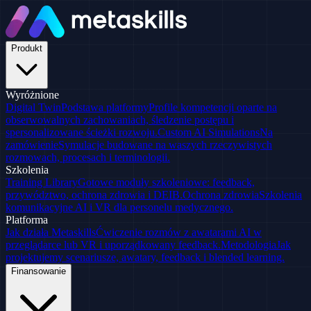
Produkt
Wyróżnione
Digital Twin
Podstawa platformy
Profile kompetencji oparte na
obserwowalnych zachowaniach, śledzenie postępu i
spersonalizowane ścieżki rozwoju.
Custom AI Simulations
Na
zamówienie
Symulacje budowane na waszych rzeczywistych
rozmowach, procesach i terminologii.
Szkolenia
Training Library
Gotowe moduły szkoleniowe: feedback,
przywództwo, ochrona zdrowia i DEIB.
Ochrona zdrowia
Szkolenia
komunikacyjne AI i VR dla personelu medycznego.
Platforma
Jak działa Metaskills
Ćwiczenie rozmów z awatarami AI w
przeglądarce lub VR i uporządkowany feedback.
Metodologia
Jak
projektujemy scenariusze, awatary, feedback i blended learning.
Finansowanie