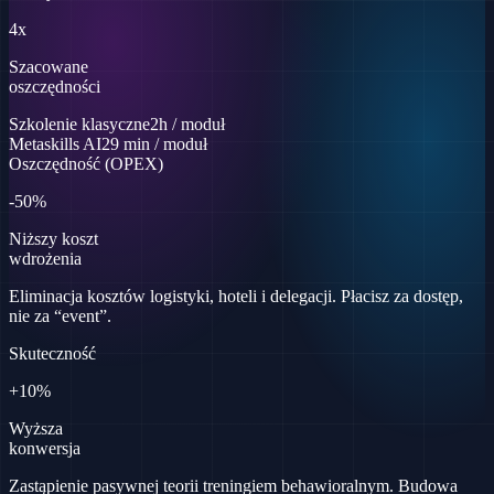
4x
Szacowane
oszczędności
Szkolenie klasyczne
2h / moduł
Metaskills AI
29 min / moduł
Oszczędność (OPEX)
-50%
Niższy koszt
wdrożenia
Eliminacja kosztów logistyki, hoteli i delegacji. Płacisz za dostęp,
nie za “event”.
Skuteczność
+10%
Wyższa
konwersja
Zastąpienie pasywnej teorii treningiem behawioralnym. Budowa